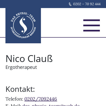
0202 – 70 92 444
Home
Nico Clauß
Ergotherapeut
Kontakt:
Telefon:
0202/7092446
E-Mail:
das-physio-team@web.de